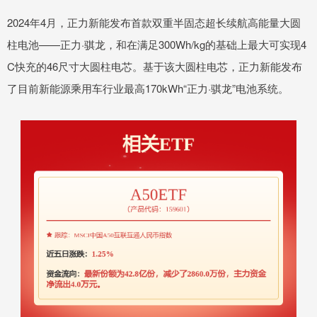
2024年4月，正力新能发布首款双重半固态超长续航高能量大圆
柱电池——正力·骐龙，和在满足300Wh/kg的基础上最大可实现4
C快充的46尺寸大圆柱电芯。基于该大圆柱电芯，正力新能发布
了目前新能源乘用车行业最高170kWh“正力·骐龙”电池系统。