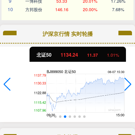
9
一博科技
53.33
20.01%
17.26%
10
方邦股份
146.16
20.00%
7.68%
沪深京行情 实时轮播
北证50
1134.24
11.37
1.01%