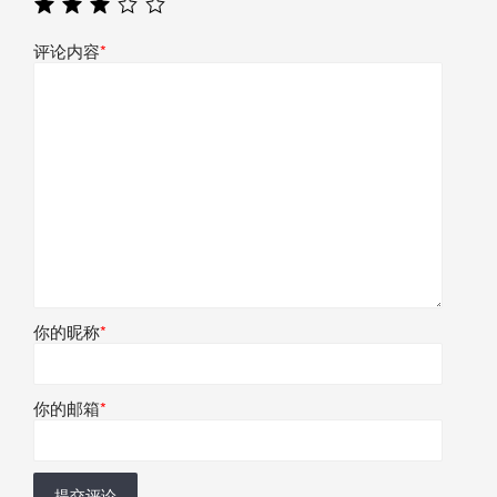
评论内容
*
你的昵称
*
你的邮箱
*
提交评论