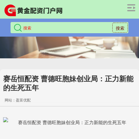
搜索
赛岳恒配资 曹德旺胞妹创业局：正力新能
的生死五年
网站：盈富优配