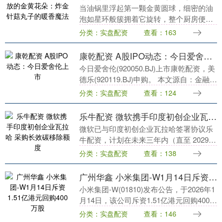
当油锅里浮起第一颗金黄圆球，细密的油
泡如星环般簇拥着它旋转，整个厨房便被
一种混合着焦香、菇鲜与肉脂的气息温柔
分类：实盘配资
查看：163
填满。那是炸金针菇丸子的香气，一种能
将平凡食材点化为....
康乾配资 A股IPO动态：今日爱舍伦上市
今日爱舍伦(920050.BJ)上市康乾配资，美
德乐(920119.BJ)申购。 本文源自：金融界
AI电报....
分类：实盘配资
查看：124
乐牛配资 微软携手印度初创企业瓦拉哈 采购长效碳移除额度
微软已与印度初创企业瓦拉哈签署协议乐
牛配资，计划在未来三年内（直至 2029
年）采购逾 10 万吨二氧化碳移除额度。
分类：实盘配资
查看：138
此举旨在扩充其碳移除项目组合，以匹配
这家科....
广州华鑫 小米集团-W1月14日斥资1.51亿港元回购400万股
小米集团-W(01810)发布公告，于2026年1
月14日，该公司斥资1.51亿港元回购400万
股。....
分类：实盘配资
查看：146