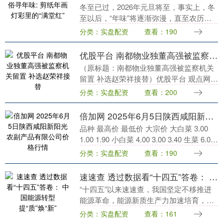
冬至已过，2026年元旦将至，事实上，冬
至以后，“年味”将逐渐弥漫，直至农历新
年来临。作为海派文化的发源地忆融速
分类：实盘配资
查看：190
配，上海有许多独特的与年节相关的民间
艺术，从木版....
优股平台 南都物业独董高强被监察机关留置 补选赵荣祥接替
（原标题：南都物业独董高强被监察机关
留置 补选赵荣祥接替）优股平台 观点网
讯：6月11日，南都物业服务集团股份有
分类：实盘配资
查看：200
限公司发布公告，宣布变更独立董事。 公
告显示，南....
倍加网 2025年6月5日陕西咸阳新阳光农副产品有限公司价格行情
品种 最高价 最低价 大宗价 大白菜 3.00
1.00 1.90 小白菜 4.00 3.00 3.40 生菜 6.00
4.00 5.30 菠菜 6.50 5....
分类：实盘配资
查看：190
速速查 透过数据看“十四五”答卷： 中国能源转型提“质”焕“新”
“十四五”以来速速查，我国坚定不移推进
能源革命，能源新质生产力加速培育，绿
色低碳转型迈出坚实步伐。本文系《数
分类：实盘配资
查看：161
说“十四五”》第八篇，从系统性构建现代