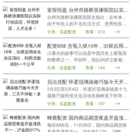
朗普面对镜头，他突然声称接到伊朗“合适
的人”来电示好....
富投恒盈 台州市路桥浙康医院以实际行动说话，环境舒适，人才众多！
台州市路桥浙康医院医生指出：近年来，
由于年轻人的不当生活方式，患男性疾病
的年轻人数量一直在增加。从长远来看，
分类：实盘配资
查看：213
男性疾病可能是因为年轻人忙于追逐和享
受，忽视了自己的....
配资658 含冤入狱10年，出狱后用余生自证清白，到死没能得到一个公平
汪康夫的故事可以说是中国历史上最冤屈
的教师之一。年轻时，他以24岁之龄被女
学生指控强奸，随后冤屈入狱长达10年，
分类：实盘配资
查看：149
直到他出狱后，曾经的受害人反而表示根
本没有发生过....
启点优配 怀柔琉璃庙敛巧饭今天开席，三天不停歇！多图直击
3月2日至3月4日，怀柔区琉璃庙镇第十七
届敛巧饭民俗文化活动在杨树底下村举
行。记者一早来到敛巧饭文化广场，现场
分类：实盘配资
查看：197
探访这项延续近两百年的国家级非物质文
化遗产。 上午....
蜂窝配资 国内商品期货夜盘开盘涨跌不一，沪金跌017%
每经AI快讯，11月20日，国内商品期货夜
盘开盘涨跌不一，沪金跌0.17%，沪银跌