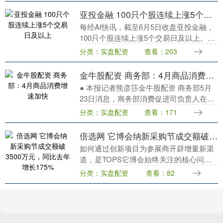
能源体系和产业....
亚投金融 100只个股连续上涨5个交易日及以上
每经AI快讯，截至6月5日收盘亚投金融，
100只个股连续上涨5个交易日及以上。百
诚医药连续上涨9个交易日，涛涛车业、
分类：实盘配资
查看：203
ST智云、派克新材等5股连续上涨8个交易
日。....
金牛股配资 商务部：4月商品消费增速加快
● 本报记者熊彦莎金牛股配资 商务部5月
23日消息，商务部消费促进司负责人在介
绍2025年4月我国消费市场情况时表示，4
分类：实盘配资
查看：171
月份，消费品以旧换新政策持续显效，系
列促....
倍选网 它博会纳新采购节成交额破3500万元，同比去年增长175%
如何通过创新项目为参展商开辟增量新渠
道，是TOPS它博会始终关注的核心问题
之一。去年TOPS它博会期间，主办方首
分类：实盘配资
查看：82
次发起“纳新采购节”活动，以数字化手段
重构交易场....