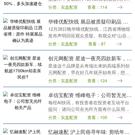
1.36亿元，连续2日融资买入额增长率超
分类：实盘配资
查看：114
50%，当前融资余额6.50亿元....
华锋优配快线 展品被质疑印刷品 江西省博：原件 特展展品确认为真迹
12月28日晚华锋优配快线，江西省博物馆
发布声明回应观众质疑。有观众对“山谷雅
集——黄庭坚诞辰980周年特展”中展出的
分类：实盘配资
查看：87
米芾《行书三札卷》是否为原件表示怀
疑。博物....
创元网配资 星途一夜亮四款新车，续航超1700km却卖亲民价?
星途这个品牌是从奇瑞出来的高端系列创
元网配资，早在好几年就开始布局，想给
消费者提供更高级的用车体验。活动上，
分类：实盘配资
查看：124
他们明确了未来的产品规划，准备围绕两
大系列来发力，一....
卓信宝配资 维峰电子：公司暂无光纤相关产品
每经AI快讯，有投资者在投资者互动平台
提问：请问公司在光纤方面有什么应用吗?
维峰电子（301328.SZ）12月22日在投资
分类：实盘配资
查看：105
者互动平台表示，公司暂无相关产品。....
忆融速配 沪上民俗寻年味: 剪纸年画灯彩里的“满堂红”