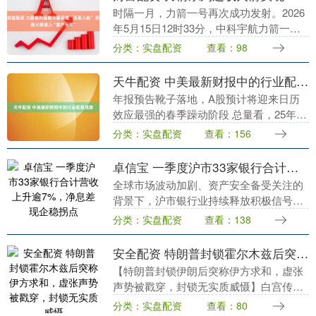
时隔一月，力箭一号再次成功发射。2026
年5月15日12时33分，中科宇航力箭一号
遥十三运载火箭在东风商业航天创新试验
分类：实盘配资
查看：98
区点火升空，以“一箭5星”方式将“有戏
号”....
天牛配资 中美最新财报中的行业配置线索
年报预告靴子落地，A股预计将迎来日历
效应最强的春季躁动阶段 总量看，25年年
报预告压力仍较大。低预期、亏损或负增
分类：实盘配资
查看：156
公司数量占比均较24年再创新高。18年
后，上市公....
卓信宝 一季度沪市33家银行合计营收上升逾7%，净息差现企稳拐点
全球市场波动加剧、资产安全备受关注的
背景下，沪市银行业持续释放积极信号。
一方面，年报“现金红包”陆续派发，高股
分类：实盘配资
查看：138
息率构筑坚实投资“安全垫”，为中国资产
稳定注入信心....
安全配资 特朗普封锁霍尔木兹后突称伊方求和，虚张声势被戳穿，封锁无实质威慑
【特朗普封锁伊朗后突称伊方求和，虚张
声势被戳穿，封锁无实质威慑】白宫传来
新动静，再次让世界舆论哗然一片——特
分类：实盘配资
查看：80