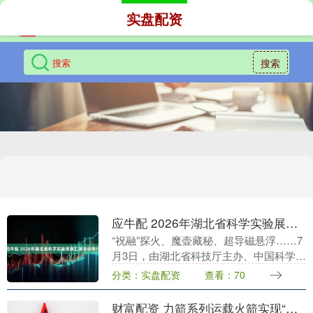
实盘配资
搜索
应牛配 2026年湖北省科学实验展演汇演活动举行
“祝融”探火、魔壶藏秘、超导磁悬浮……7
月3日，由湖北省科技厅主办、中国科学院
武汉植物园承办的2026年湖北省科学实验
分类：实盘配资
查看：70
展演汇演活动在中国科学院武汉植物园
（磨山园....
财富配资 力箭系列运载火箭实现“百星入轨” 民商火箭进入“量产元年”