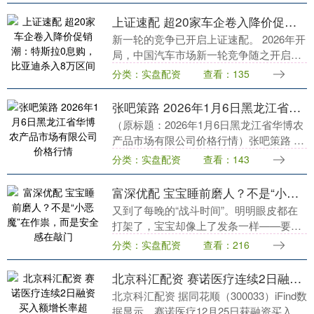
上证速配 超20家车企卷入降价促销潮：特斯拉0息购，比亚迪杀入8万区间
新一轮的竞争已开启上证速配。 2026年开
局，中国汽车市场新一轮竞争随之开启，
车企一方面开启促销优惠，另一方面加推
分类：实盘配资
查看：135
改款车型增配不增价。但与去年不同的
是，今年车市....
张吧策路 2026年1月6日黑龙江省华博农产品市场有限公司价格行情
（原标题：2026年1月6日黑龙江省华博农
产品市场有限公司价格行情）张吧策路 品
种 价格 大白菜 2.00 油菜 2.10 小白菜 3.60
分类：实盘配资
查看：143
生菜 6.40 菠....
富深优配 宝宝睡前磨人？不是“小恶魔”在作祟，而是安全感在敲门
又到了每晚的“战斗时间”。明明眼皮都在
打架了，宝宝却像上了发条一样——要喝
水、要抱抱、要讲故事，刚躺下又爬起来
分类：实盘配资
查看：216
富深优配，反反复复折腾一两个小时。你
是不是也在深夜....
北京科汇配资 赛诺医疗连续2日融资买入额增长率超50%，多头加速建仓
北京科汇配资 据同花顺（300033）iFind数
据显示，赛诺医疗12月25日获融资买入