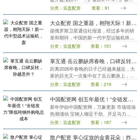
0.53%，沪锌涨0.27%，铁矿涨0.06%，焦
分类：实盘配资
查看：91
煤跌0.62%，玻璃跌0.3....
大众配资 国之重器，翱翔天际！新一代中型战术运输机，轰
据俄罗斯卫星通信社报道，经过多年的研
发和期待，中国的新一代中型运输机终于
问世。这款新型运输机被称为新中运，预
分类：实盘配资
查看：151
计其最大载重为30吨左右，能够取代现有
的运-8和运-....
掌互通 岳云鹏缺席春晚，口碑反转，孙越意外？
距离2026年春晚的日子已经越来越近，大
家的目光又一次集中在了岳云鹏身上，开
始猜测他会不会再次登台。可这一次，岳
分类：实盘配资
查看：219
云鹏在大连的演出中直接给出了答案——
不去了。他的....
中国配资网 创五年最优！“全链发力”降低吨钢外购电总成本
新年伊始中国配资网，万象更新 市场现场
热潮涌动 宝钢人铆足干劲、开足马力
以“起步即冲刺、开局即决战”的奋进姿态
分类：实盘配资
查看：187
抢时间、抓进度、拼效率 确保2026“开门
红”....
散户配资 掌心绽放的金黄花朵：炸金针菇丸子的暖香魔法