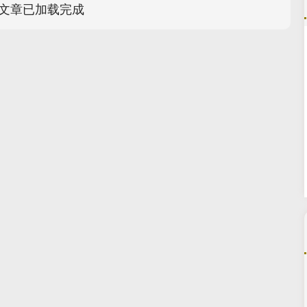
文章已加载完成
沪深300
4651.31
.24%
-6.85
-0.15%