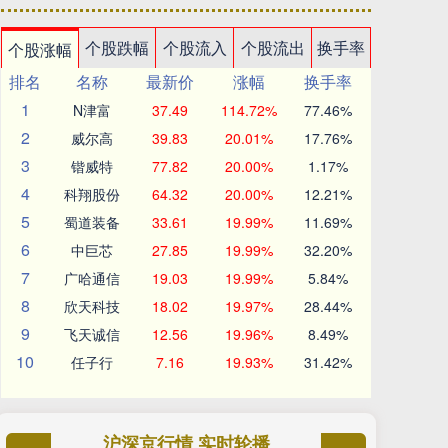
个股跌幅
个股流入
个股流出
换手率
个股涨幅
排名
名称
最新价
涨幅
换手率
1
N津富
37.49
114.72%
77.46%
2
威尔高
39.83
20.01%
17.76%
3
锴威特
77.82
20.00%
1.17%
4
科翔股份
64.32
20.00%
12.21%
5
蜀道装备
33.61
19.99%
11.69%
6
中巨芯
27.85
19.99%
32.20%
7
广哈通信
19.03
19.99%
5.84%
8
欣天科技
18.02
19.97%
28.44%
9
飞天诚信
12.56
19.96%
8.49%
10
任子行
7.16
19.93%
31.42%
沪深京行情 实时轮播