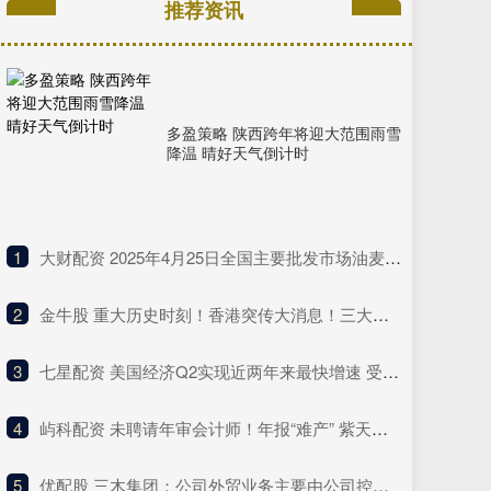
推荐资讯
多盈策略 陕西跨年将迎大范围雨雪
降温 晴好天气倒计时
1
​大财配资 2025年4月25日全国主要批发市场油麦菜价格行情
2
​金牛股 重大历史时刻！香港突传大消息！三大比特币现货ETF正式开盘
3
​七星配资 美国经济Q2实现近两年来最快增速 受消费支出提振
4
​屿科配资 未聘请年审会计师！年报“难产” 紫天科技面临退市风险
5
​优配股 三木集团：公司外贸业务主要由公司控股子公司福州轻工进出口有限公司开展