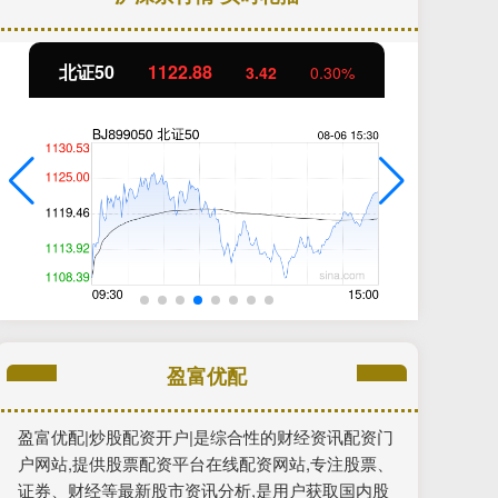
北证50
1122.88
创
3.42
0.30%
盈富优配
盈富优配|炒股配资开户|是综合性的财经资讯配资门
户网站,提供股票配资平台在线配资网站,专注股票、
证券、财经等最新股市资讯分析,是用户获取国内股