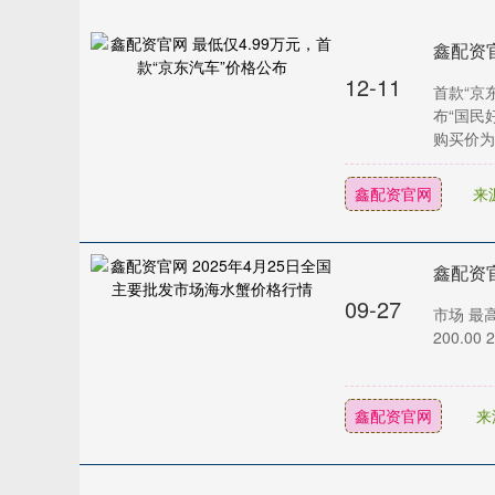
鑫配资官
12-11
首款“京
布“国民
购买价为8.
鑫配资官网
来
鑫配资
09-27
市场 最
200.0
鑫配资官网
来