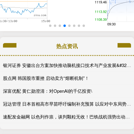
热点资讯
银河证券 安徽出台方案加快推动脑机接口技术与产业发展&#32;为抢占脑机接口产业新赛道引育人才
股点网 韩国股市重挫 启动卖方“熔断机制”！
深富优配 黄仁勋澄清：对OpenAI的千亿投资\
冠达管理 日本首相高市早苗呼吁编制补充预算 以应对中东局势带来的冲击
速配发金融网 以色列作祟，谈判颗粒无收！巴铁战机强势出动，美国控不住场了