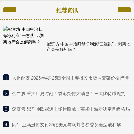
推荐资讯
配资坊 中国中冶归母净利润“三连跌”，剥离地
产会是解药吗？
1
​大财配资 2025年4月25日全国主要批发市场油麦菜价格行情
2
​金牛股 重大历史时刻！香港突传大消息！三大比特币现货ETF正式开盘
3
​深资管 黑马冲欧冠遇主场拦路虎！英超中游对决定晋级格局
4
​闪牛 亚马逊将支付25亿美元与联邦贸易委员会达成和解