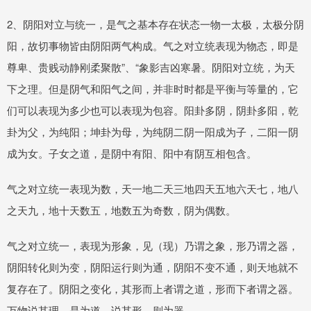
2、阴阳对立与统一，是气之基本存在状态一物一太极，太极分阴
阳，故切事物皆由阴阳两气构成。气之对立统表现为物态，即是
尊卑、贵贱动静刚柔聚散”、“象影吉凶寒暑。阴阳对立统，为天
下之理。但是阴气和阳气之间，并非时时都是平衡与等量的，它
们可以表现为多少也可以表现为包容。阳卦多阴，阴卦多阳，乾
卦为父，为纯阳；坤卦为母，为纯阴二阴一阳成为子，二阳一阴
成为女。子女之道，是阴中有阳、阳中有阴互相包含。
气之对立统一表现为数，天一地二天三地四天五地六天七，地八
之天九，地十天数五，地数五为奇数，阴为偶数。
气之对立统一，表现为形象，见（现）乃谓之象，形乃谓之器，
阴阳转化则为变，阴阳运行则为通，阴阳不变不通，则天地就不
复存在了。阴阳之变化，其形而上者谓之道，形而下者谓之器。
万物说其理，是为道，说其形，则为器