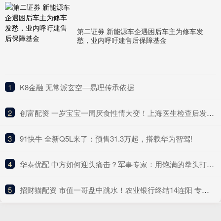
第二证券 新能源车企遇困后车主为修车发
愁，业内呼吁建售后保障基金
1
​K8金融 无常派玄空—易理传承依据
2
​创富配资 一岁宝宝一周厌食性情大变！上海医生检查后发现惊人原因，奶奶惊呼：疏忽了
3
​91快牛 全新Q5L来了：预售31.3万起，搭载华为智驾!
4
​华泰优配 中方如何迎头痛击？军事专家：用饱满的拳头打到对方脸上
5
​招财猫配资 市值一哥盘中跳水！农业银行终结14连阳 专家：阶段性调整