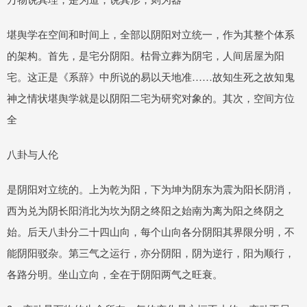
堪舆学在空间和时间上，全部以阴阳对立统一，作为其整个体系
的架构。首先，是宅分阴阳。枯骨立葬为阴宅，人间居屋为阳
宅。这正是《系辞》中所说的易以天地准……故知生死之故知鬼
神之情状堪舆学就是以阴阳二宅为研究对象的。其次，空间方位
全
八卦与人伦
是阴阳对立统的。上为乾为阳，下为坤为阴东为震为阳长阴消，
西为兑为阴长阳消北为坎为阴之终阳之始南为离为阳之终阴之
始。后天八卦分二十四山向，每个山向各分阴阳其界限分明，不
能阴阳驳杂。第三气之运行，亦分阴阳，阴为逆行，阳为顺行，
各路分明。坐山立向，全在于阴阳两气之旺衰。