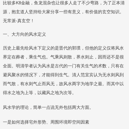
比较多K8金融，鱼龙混杂也让很多人走了不少弯路，为了正本清
源，抱玄道人坚持给大家分享一些有意义，有价值的玄空知识。
无常派-真玄空！
一、大方向的风水定义
历史上最先给风水下定义的是晋代的郭璞，但他的定义仅将风水
界定在葬者，乘生气也。气乘风则散，界水则止，因而还不是很
全面。明清学者认为风水是古代的一门有关生气的术数，只有在
避风聚水的情况下，才能得到生气。清人范宜宾认为无水则风到
而气散，有水则气止而风无，故风水两字为地学之最。而其中以
得水之地为上等，以藏风之地为次等。
风水学的理论，简单一点说无外包括两大方面。
一是如何选择宅外形势、周围环境即空间因素