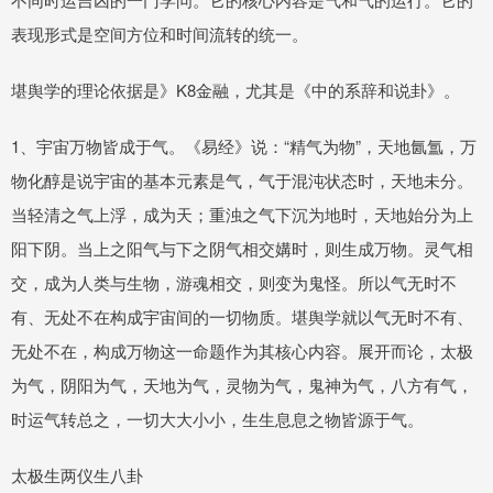
表现形式是空间方位和时间流转的统一。
堪舆学的理论依据是》K8金融，尤其是《中的系辞和说卦》。
1、宇宙万物皆成于气。《易经》说：“精气为物”，天地氤氲，万
物化醇是说宇宙的基本元素是气，气于混沌状态时，天地未分。
当轻清之气上浮，成为天；重浊之气下沉为地时，天地始分为上
阳下阴。当上之阳气与下之阴气相交媾时，则生成万物。灵气相
交，成为人类与生物，游魂相交，则变为鬼怪。所以气无时不
有、无处不在构成宇宙间的一切物质。堪舆学就以气无时不有、
无处不在，构成万物这一命题作为其核心内容。展开而论，太极
为气，阴阳为气，天地为气，灵物为气，鬼神为气，八方有气，
时运气转总之，一切大大小小，生生息息之物皆源于气。
太极生两仪生八卦