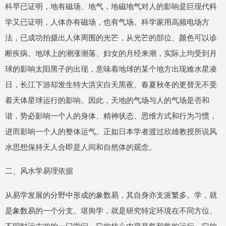
科早已证明，地有磁场、地气，地磁地气对人的影响是巨现代科
学又已证明，人体亦有磁场，也有气场。科学家用高频电场方
法，已成功拍摄出人体周围的光芒，从光芒的部位、颜色可以诊
断疾病。地球上的潮涨潮落、妇女的月经来潮，实际上均受到月
球的影响太阳黑子的出现，意味着地球的某个地方出现难水星凌
日，长江下游却发生特大洪灾白天黑夜、春夏秋冬的更替无不受
着天体星球运行的影响。因此，天地的气场与人的气场是否和
谐，势必影响一个人的身体、精神状态、思维方式和行为习惯，
进而影响一个人的整体运气。正如日本学者渡过欣雄教授所说风
水思想保持天人合即是人间和自然体的观念。
二、风水学易理依据
从易学发展的分野中形成的象数易，其自身亦支派繁多。学，就
是象数易的一个分支。堪舆学，就是研究特定环境在不同方位、
不同时运吉凶的一门学问。它的核心内容是气和气的运行。它的