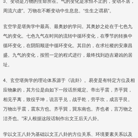
3、变动是万物的生命所在。气的变化是永恒不止的，变动不居，
周流六虚”。万物在不断变动中生息息。“生生之谓易”。
玄空学是堪舆学中最高、最奥妙的学问。其奥妙之处在于七色九
气的变化。七色九气在时间的流转中循环变化，在季节的转换中
循环变化，在阴阳顺逆中循环变化。其目的，在求社稷的安康昌
盛。九气的变化，按照一定的程式进行，最终找到趋吉避凶的居
址。
4、玄空堪舆学的理论体系源于《说卦》。易变是有特定方位及相
应物象的，其方位是由如下一段话所规定。帝出乎震，齐乎巽，
相见乎离，致役乎坤，说言乎兑，战乎乾，劳乎坎，成言乎艮。
万物出乎震，震东方也。齐乎巽，巽东南也。齐也者，言万物之
洁齐也。”宋人根据这段话制作出文王后天八卦。
学以文王八卦为基础以文王八卦的方位关系、环境要素关系以及