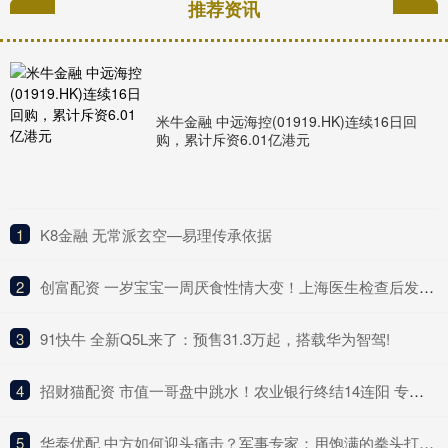
推荐资讯
米牛金融 中远海控(01919.HK)连续16日回
购，累计斥资6.01亿港元
1
​K8金融 无常派玄空—易理传承依据
2
​创富配资 一岁宝宝一周厌食性情大变！上海医生检查后发现惊人原因，奶奶惊呼：疏忽了
3
​91快牛 全新Q5L来了：预售31.3万起，搭载华为智驾!
4
​招财猫配资 市值一哥盘中跳水！农业银行终结14连阳 专家：阶段性调整
5
​华泰优配 中方如何迎头痛击？军事专家：用饱满的拳头打到对方脸上