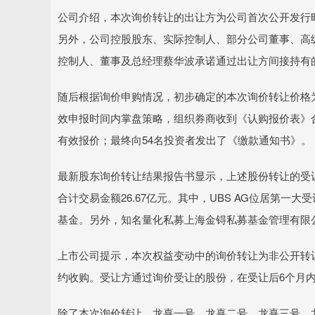
公司介绍，本次询价转让的出让方为公司首次公开发行
上证指数
3900.35
00
-0.01%
21.92
0.
另外，公司控股股东、实际控制人、部分公司董事、高
控制人、董事及总经理蔡华波承诺通过出让方间接持有
随后根据询价申购情况，初步确定的本次询价转让价格为2
效申报时间内掌盘策略，组织券商收到《认购报价表》合
有效报价；最终向54名投资者发出了《缴款通知书》。
最新股东询价转让结果报告书显示，上述股份转让的受
合计交易金额26.67亿元。其中，UBS AG位居第一大受
基金。另外，知名量化私募上海金锝私募基金管理有限公司
上市公司提示，本次权益变动中的询价转让为非公开转
约收购。受让方通过询价受让的股份，在受让后6个月
除了本次询价转让，龙熹一号、龙熹二号、龙熹三号、龙舰管