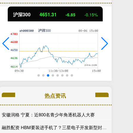
沪深300
4651.31
北
-6.85
-0.15%
热点资讯
安徽润格 宁夏：近800名青少年角逐机器人大赛
融胜配资 HBM要装进手机了？三星电子开发新型封装技术 内存堆叠数量可翻1.5倍