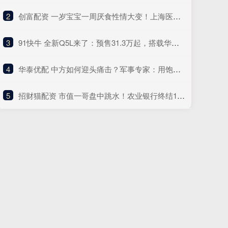
2
​创富配资 一岁宝宝一周厌食性情大变！上海医生检查后发现惊人原因，奶奶惊呼：疏忽了
3
​91快牛 全新Q5L来了：预售31.3万起，搭载华为智驾!
4
​华泰优配 中方如何迎头痛击？军事专家：用饱满的拳头打到对方脸上
5
​招财猫配资 市值一哥盘中跳水！农业银行终结14连阳 专家：阶段性调整