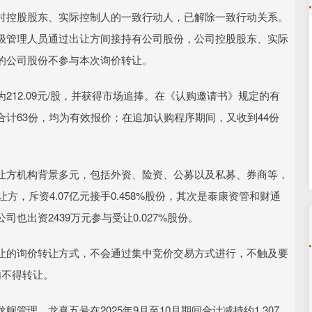
时控股股东、实际控制人的一致行动人，已解除一致行动关系。
深证成指
14110.12
57%
-34.08
-0.24%
级管理人员通过出让方间接持有公司股份，公司控股股东、实际
的公司股份不参与本次询价转让。
12.09元/股，并获得市场追捧。在《认购邀请书》规定的有
计63份，均为有效报价；在追加认购程序期间，又收到44份
让方机构背景多元，包括外资、险资、公募以及私募、券商等，
让方，斥资4.07亿元接手0.458%股份，其次是泰康资管和财通
也出资2439万元参与受让0.027%股份。
让的询价转让方式，不会通过集中竞价交易方式进行，不触及要
内不得转让。
理、龙熹五号在2025年9月至10月期间合计减持约1.307