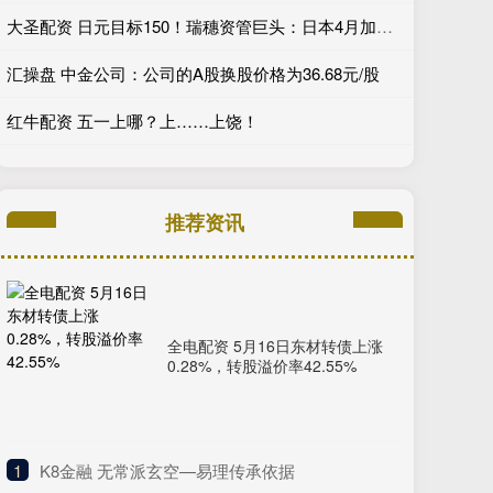
大圣配资 日元目标150！瑞穗资管巨头：日本4月加息不可避免，看好日债
汇操盘 中金公司：公司的A股换股价格为36.68元/股
红牛配资 五一上哪？上……上饶！
推荐资讯
全电配资 5月16日东材转债上涨
0.28%，转股溢价率42.55%
1
​K8金融 无常派玄空—易理传承依据