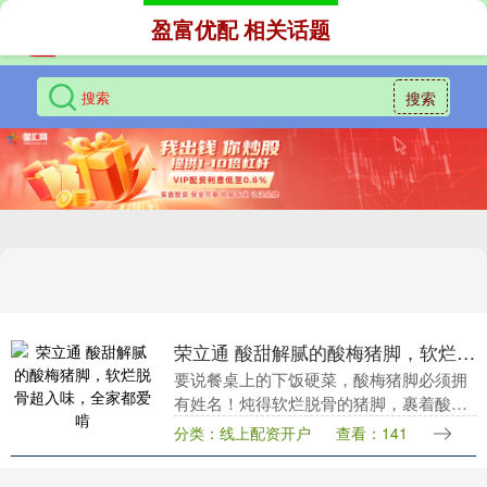
盈富优配 相关话题
搜索
荣立通 酸甜解腻的酸梅猪脚，软烂脱骨超入味，全家都爱啃
要说餐桌上的下饭硬菜，酸梅猪脚必须拥
有姓名！炖得软烂脱骨的猪脚，裹着酸酸
甜甜的酸梅酱汁，咬一口满嘴胶原，酸甜
分类：线上配资开户
查看：141
的味道中和了猪脚的油腻，连啃三根都不
腻，配米饭能炫两....