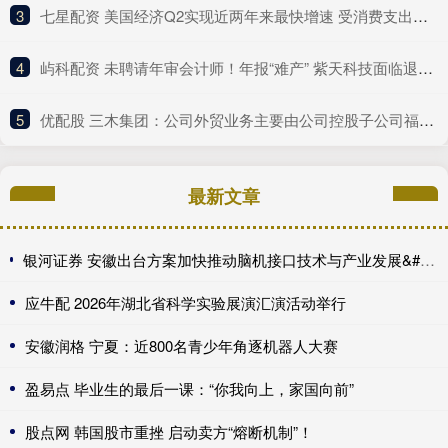
3
​七星配资 美国经济Q2实现近两年来最快增速 受消费支出提振
4
​屿科配资 未聘请年审会计师！年报“难产” 紫天科技面临退市风险
5
​优配股 三木集团：公司外贸业务主要由公司控股子公司福州轻工进出口有限公司开展
最新文章
银河证券 安徽出台方案加快推动脑机接口技术与产业发展&#32;为抢占脑机接口产业新赛道引育人才
应牛配 2026年湖北省科学实验展演汇演活动举行
安徽润格 宁夏：近800名青少年角逐机器人大赛
盈易点 毕业生的最后一课：“你我向上，家国向前”
股点网 韩国股市重挫 启动卖方“熔断机制”！